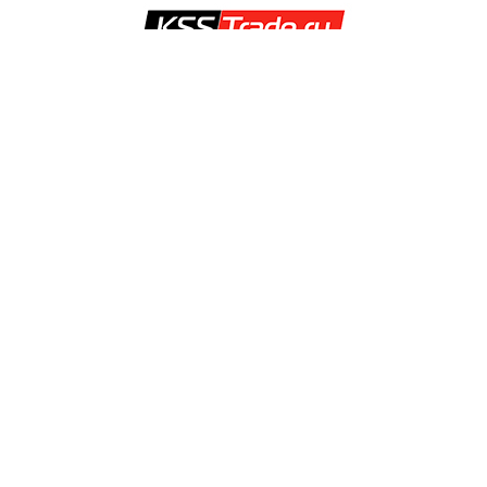
office@kss-trade.ru
8-812-949-28-13
+7-921-949-28-13
Обратный звонок
О НАС
О компании
Контакты
ИНТЕРНЕТ-МАГАЗИН
Доставка
Оплата
Возврат и обмен
Каталог