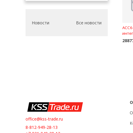
Новости
Все новости
ACC6
интег
2887
О
О
office@kss-trade.ru
К
8-812-949-28-13