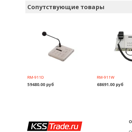
Сопутствующие товары
RM-911D
RM-911W
59480.00 руб
68691.00 руб
В корзину
В ко
О
О