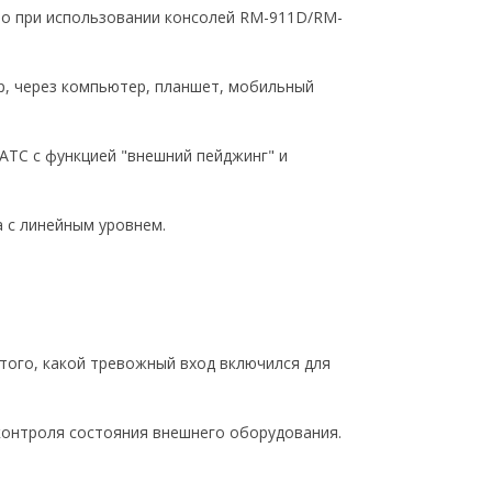
о при использовании консолей
RM-911D/RM-
р, через компьютер, планшет, мобильный
ТС с функцией "внешний пейджинг" и
а с линейным уровнем.
того, какой тревожный вход включился для
контроля состояния внешнего оборудования.