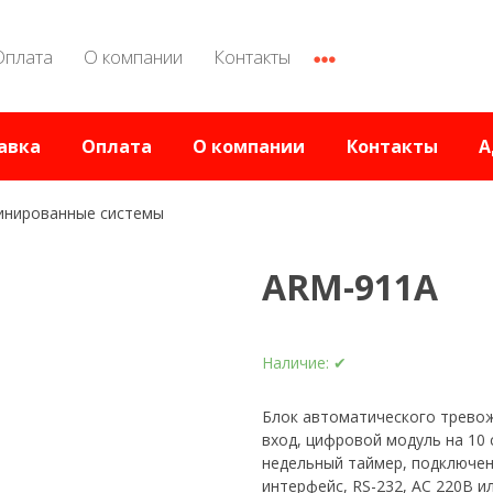
Оплата
О компании
Контакты
авка
Оплата
О компании
Контакты
А
инированные системы
ARM-911A
Наличие:
✔
Блок автоматического тревож
вход, цифровой модуль на 10
недельный таймер, подключен
интерфейс, RS-232, AC 220В и