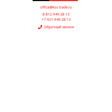
office@kss-trade.ru
8-812-949-28-13
+7-921-949-28-13
Обратный звонок
О НАС
О компании
Контакты
ИНТЕРНЕТ-МАГАЗИН
Доставка
Оплата
Возврат и обмен
Каталог
Интернет-магазин создан на InSales