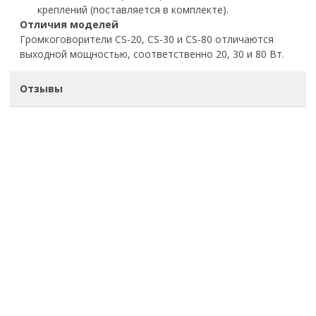
креплений (поставляется в комплекте).
Отличия моделей
Громкоговорители
CS-20,
CS-30
и
CS-80
отличаются
выходной мощностью, соответственно 20, 30 и 80 Вт.
Отзывы
office@kss-trade.ru
8-812-949-28-13
+7-921-949-28-13
Обратный звонок
О НАС
О компании