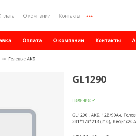
Оплата
О компании
Контакты
авка
Оплата
О компании
Контакты
А
C
Гелевые АКБ
GL1290
Наличие:
✔
GL1290 , АКБ, 12В/90Ач, Геле
331*173*213 (216), Вес(кг):26,