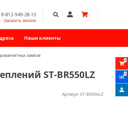
8-812-949-28-13
Заказать звонок
дреса
Наши клиенты
ромагнитных замков
0
еплений ST-BR550LZ
0
Артикул:
ST-BR550LZ