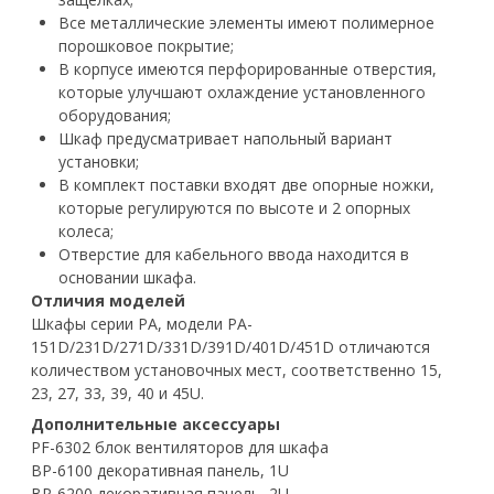
Все металлические элементы имеют полимерное
порошковое покрытие;
В корпусе имеются перфорированные отверстия,
которые улучшают охлаждение установленного
оборудования;
Шкаф предусматривает напольный вариант
установки;
В комплект поставки входят две опорные ножки,
которые регулируются по высоте и 2 опорных
колеса;
Отверстие для кабельного ввода находится в
основании шкафа.
Отличия моделей
Шкафы серии PA, модели
PA-
151D/231D/271D/331D/391D/401D/451D
отличаются
количеством установочных мест, соответственно 15,
23, 27, 33, 39, 40 и 45U.
Дополнительные аксессуары
PF-6302
блок вентиляторов для шкафа
BP-6100
декоративная панель, 1U
BP-6200
декоративная панель, 2U