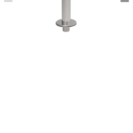
ST-FR004BR-SL Кронштейн для крепления считывателя на
турникет
6964.00 руб
В корзину
office@kss-trade.ru
8-812-949-28-13
+7-921-949-28-13
Обратный звонок