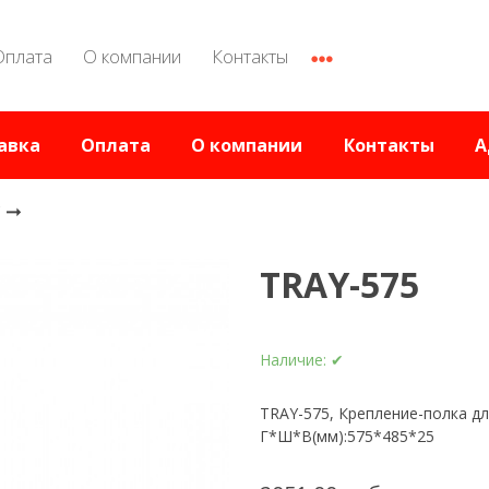
Оплата
О компании
Контакты
авка
Оплата
О компании
Контакты
А
C
TRAY-575
Наличие:
✔
TRAY-575, Крепление-полка для
Г*Ш*В(мм):575*485*25