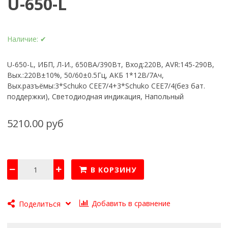
U-650-L
Наличие:
✔
U-650-L, ИБП, Л-И., 650ВА/390Вт, Вход:220В, AVR:145-290В,
Вых.:220В±10%, 50/60±0.5Гц, АКБ 1*12В/7Ач,
Вых.разъёмы:3*Schuko CEE7/4+3*Schuko CEE7/4(без бат.
поддержки), Светодиодная индикация, Напольный
5210.00 руб
В КОРЗИНУ
Добавить в сравнение
Поделиться