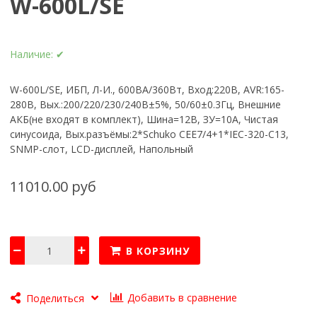
W-600L/SE
Наличие:
✔
W-600L/SE, ИБП, Л-И., 600ВА/360Вт, Вход:220В, AVR:165-
280В, Вых.:200/220/230/240В±5%, 50/60±0.3Гц, Внешние
АКБ(не входят в комплект), Шина=12В, ЗУ=10А, Чистая
синусоида, Вых.разъёмы:2*Schuko CEE7/4+1*IEC-320-C13,
SNMP-слот, LCD-дисплей, Напольный
11010.00 руб
В КОРЗИНУ
Добавить в сравнение
Поделиться