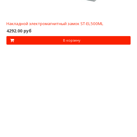
Накладной электромагнитный замок ST-EL500ML
4292.00 руб
В корзину
office@kss-trade.ru
8-812-949-28-13
+7-921-949-28-13
Обратный звонок
О НАС
О компании