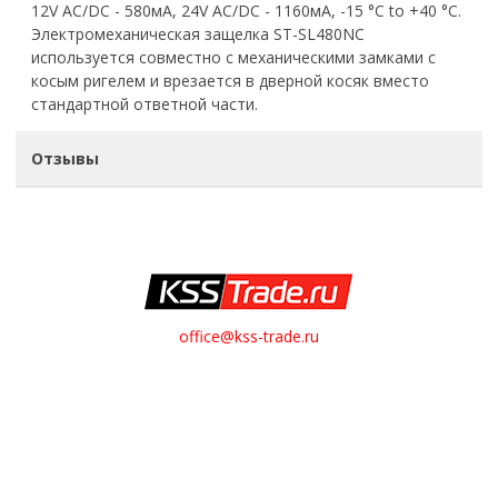
12V AC/DC - 580мА, 24V AC/DC - 1160мА, -15 °C to +40 °C.
Электромеханическая защелка ST-SL480NC
используется совместно с механическими замками с
косым ригелем и врезается в дверной косяк вместо
стандартной ответной части.
Отзывы
office@kss-trade.ru
8-812-949-28-13
+7-921-949-28-13
Обратный звонок
О НАС
О компании